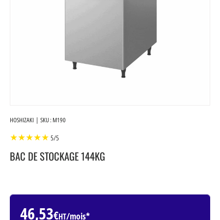
HOSHIZAKI
|
SKU :
M190
★★★★★
5/5
BAC DE STOCKAGE 144KG
46,53
€
/mois
*
HT