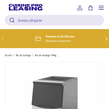
Menu
Aller au contenu
Se connecter
Panier
Recherche
Rechercher
Paiement en 24 à 60 mois
Précédent
Suiv
Répartissez vos paiements.
Accueil
Bac de stockage
Bac de stockage 144kg
L’image 1 est maintenant disponible dans la vue de galerie