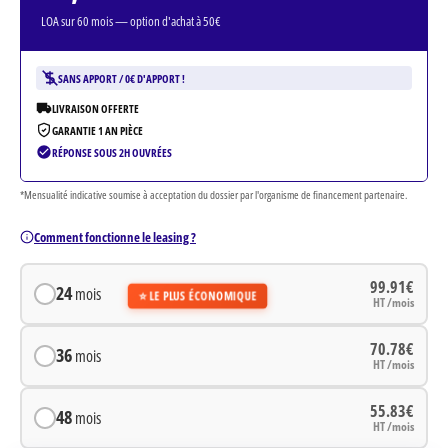
LOA sur
60
mois — option d'achat à 50€
SANS APPORT / 0€ D'APPORT !
LIVRAISON OFFERTE
GARANTIE 1 AN PIÈCE
RÉPONSE SOUS 2H OUVRÉES
*Mensualité indicative soumise à acceptation du dossier par l'organisme de financement partenaire.
Comment fonctionne le leasing ?
99.91€
24
mois
⭐ LE PLUS ÉCONOMIQUE
HT /mois
70.78€
36
mois
HT /mois
55.83€
48
mois
HT /mois